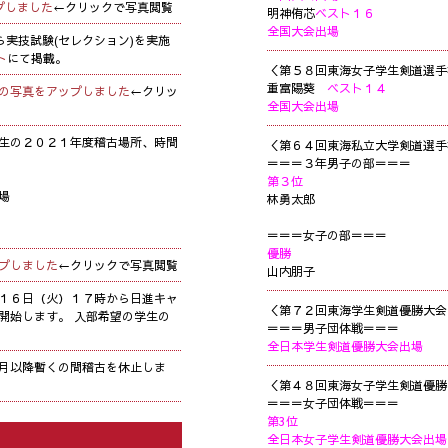
プしました
←クリックで写真閲覧
明神侑芯
ベスト１６
全国大会出場
ら実技試験(セレクション)を実施
ト
にて掲載。
＜第５８回東海女子学生剣道選手
重富陽葵
ベスト１４
の写真をアップしました
←クリッ
全国大会出場
生の２０２１年度稽古場所、時間
＜第６４回東海私立大学剣道選手
＝＝＝３年男子の部＝＝＝
第３位
場
林勇太郎
＝＝＝女子の部＝＝＝
優勝
プしました
←クリックで写真閲覧
山内朋子
１６日（火）１７時から日進キャ
＜第７２回東海学生剣道優勝大会
開始します。 入部希望の学生の
＝＝＝男子団体戦＝＝＝
全日本学生剣道優勝大会出場
月以降暫くの間稽古を休止しま
＜第４８回東海女子学生剣道優勝
＝＝＝女子団体戦＝＝＝
第3位
全日本女子学生剣道優勝大会出場