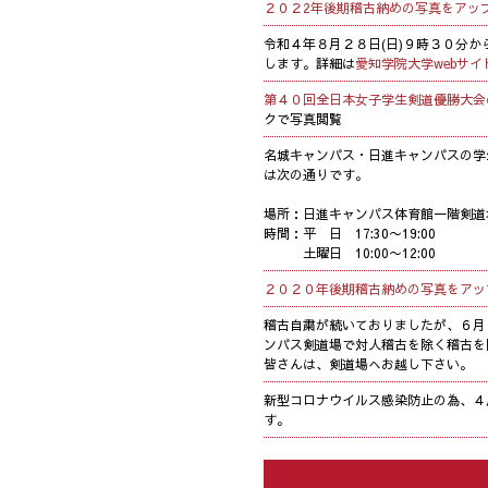
２０２2年後期稽古納めの写真をアッ
令和４年８月２８日(日)９時３０分か
します。詳細は
愛知学院大学webサイ
第４０回全日本女子学生剣道優勝大会
クで写真閲覧
名城キャンパス・日進キャンパスの学
は次の通りです。
場所：日進キャンパス体育館一階剣道
時間：平 日 17:30〜19:00
土曜日 10:00〜12:00
２０２０年後期稽古納めの写真をアッ
稽古自粛が続いておりましたが、６月
ンパス剣道場で対人稽古を除く稽古を
皆さんは、剣道場へお越し下さい。
新型コロナウイルス感染防止の為、４
す。