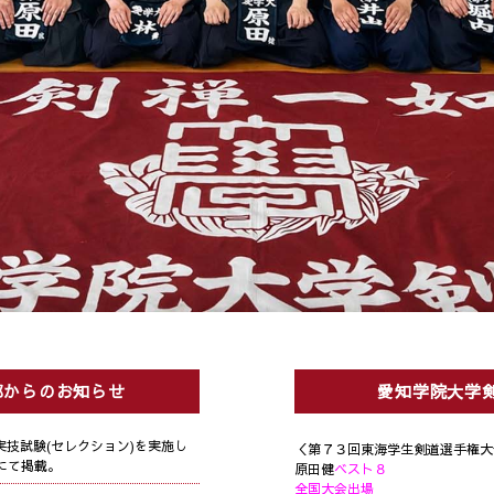
部からのお知らせ
愛知学院大学
実技試験(セレクション)を実施し
＜第７３回東海学生剣道選手権大
にて掲載。
原田健
ベスト８
全国大会出場