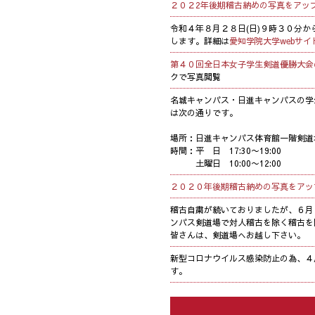
２０２2年後期稽古納めの写真をアッ
令和４年８月２８日(日)９時３０分か
します。詳細は
愛知学院大学webサイ
第４０回全日本女子学生剣道優勝大会
クで写真閲覧
名城キャンパス・日進キャンパスの学
は次の通りです。
場所：日進キャンパス体育館一階剣道
時間：平 日 17:30〜19:00
土曜日 10:00〜12:00
２０２０年後期稽古納めの写真をアッ
稽古自粛が続いておりましたが、６月
ンパス剣道場で対人稽古を除く稽古を
皆さんは、剣道場へお越し下さい。
新型コロナウイルス感染防止の為、４
す。