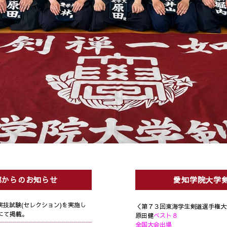
部からのお知らせ
愛知学院大学
実技試験(セレクション)を実施し
＜第７３回東海学生剣道選手権大
にて掲載。
原田健
ベスト８
全国大会出場