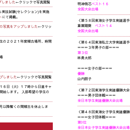
プしました
←クリックで写真閲覧
明神侑芯
ベスト１６
全国大会出場
ら実技試験(セレクション)を実施
ト
にて掲載。
＜第５８回東海女子学生剣道選手
重富陽葵
ベスト１４
の写真をアップしました
←クリッ
全国大会出場
生の２０２１年度稽古場所、時間
＜第６４回東海私立大学剣道選手
＝＝＝３年男子の部＝＝＝
第３位
場
林勇太郎
＝＝＝女子の部＝＝＝
優勝
プしました
←クリックで写真閲覧
山内朋子
１６日（火）１７時から日進キャ
＜第７２回東海学生剣道優勝大会
開始します。 入部希望の学生の
＝＝＝男子団体戦＝＝＝
全日本学生剣道優勝大会出場
月以降暫くの間稽古を休止しま
＜第４８回東海女子学生剣道優勝
＝＝＝女子団体戦＝＝＝
第3位
全日本女子学生剣道優勝大会出場