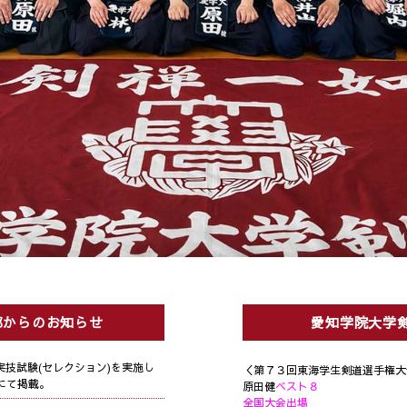
部からのお知らせ
愛知学院大学
実技試験(セレクション)を実施し
＜第７３回東海学生剣道選手権大
にて掲載。
原田健
ベスト８
全国大会出場