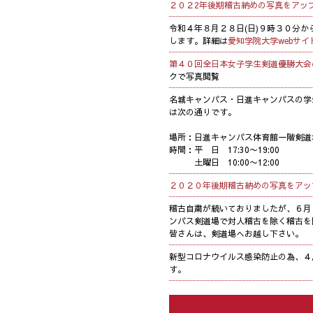
２０２2年後期稽古納めの写真をアッ
令和４年８月２８日(日)９時３０分か
します。詳細は
愛知学院大学webサイ
第４０回全日本女子学生剣道優勝大会
クで写真閲覧
名城キャンパス・日進キャンパスの学
は次の通りです。
場所：日進キャンパス体育館一階剣道
時間：平 日 17:30〜19:00
土曜日 10:00〜12:00
２０２０年後期稽古納めの写真をアッ
稽古自粛が続いておりましたが、６月
ンパス剣道場で対人稽古を除く稽古を
皆さんは、剣道場へお越し下さい。
新型コロナウイルス感染防止の為、４
す。