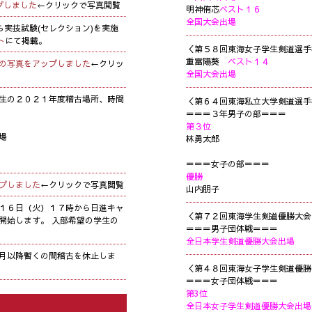
プしました
←クリックで写真閲覧
明神侑芯
ベスト１６
全国大会出場
ら実技試験(セレクション)を実施
ト
にて掲載。
＜第５８回東海女子学生剣道選手
重富陽葵
ベスト１４
の写真をアップしました
←クリッ
全国大会出場
生の２０２１年度稽古場所、時間
＜第６４回東海私立大学剣道選手
＝＝＝３年男子の部＝＝＝
第３位
場
林勇太郎
＝＝＝女子の部＝＝＝
優勝
プしました
←クリックで写真閲覧
山内朋子
１６日（火）１７時から日進キャ
＜第７２回東海学生剣道優勝大会
開始します。 入部希望の学生の
＝＝＝男子団体戦＝＝＝
全日本学生剣道優勝大会出場
月以降暫くの間稽古を休止しま
＜第４８回東海女子学生剣道優勝
＝＝＝女子団体戦＝＝＝
第3位
全日本女子学生剣道優勝大会出場