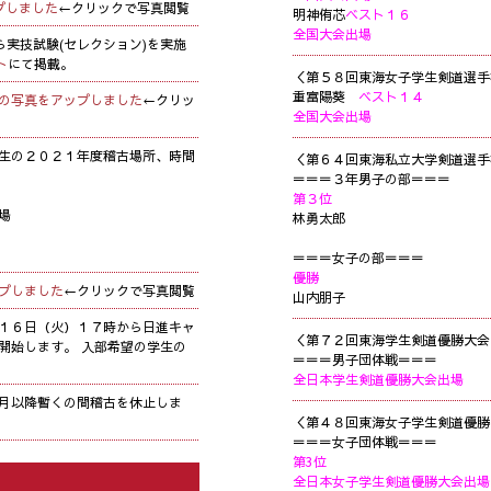
プしました
←クリックで写真閲覧
明神侑芯
ベスト１６
全国大会出場
ら実技試験(セレクション)を実施
ト
にて掲載。
＜第５８回東海女子学生剣道選手
重富陽葵
ベスト１４
の写真をアップしました
←クリッ
全国大会出場
生の２０２１年度稽古場所、時間
＜第６４回東海私立大学剣道選手
＝＝＝３年男子の部＝＝＝
第３位
場
林勇太郎
＝＝＝女子の部＝＝＝
優勝
プしました
←クリックで写真閲覧
山内朋子
１６日（火）１７時から日進キャ
＜第７２回東海学生剣道優勝大会
開始します。 入部希望の学生の
＝＝＝男子団体戦＝＝＝
全日本学生剣道優勝大会出場
月以降暫くの間稽古を休止しま
＜第４８回東海女子学生剣道優勝
＝＝＝女子団体戦＝＝＝
第3位
全日本女子学生剣道優勝大会出場