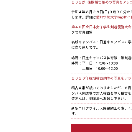
２０２2年後期稽古納めの写真をアッ
令和４年８月２８日(日)９時３０分か
します。詳細は
愛知学院大学webサイ
第４０回全日本女子学生剣道優勝大会
クで写真閲覧
名城キャンパス・日進キャンパスの学
は次の通りです。
場所：日進キャンパス体育館一階剣道
時間：平 日 17:30〜19:00
土曜日 10:00〜12:00
２０２０年後期稽古納めの写真をアッ
稽古自粛が続いておりましたが、６月
ンパス剣道場で対人稽古を除く稽古を
皆さんは、剣道場へお越し下さい。
新型コロナウイルス感染防止の為、４
す。