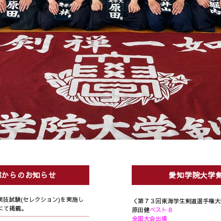
部からのお知らせ
愛知学院大学
実技試験(セレクション)を実施し
＜第７３回東海学生剣道選手権大
にて掲載。
原田健
ベスト８
全国大会出場